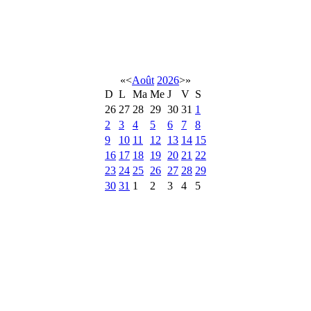
«
<
Août
2026
>
»
D
L
Ma
Me
J
V
S
26
27
28
29
30
31
1
2
3
4
5
6
7
8
9
10
11
12
13
14
15
16
17
18
19
20
21
22
23
24
25
26
27
28
29
30
31
1
2
3
4
5