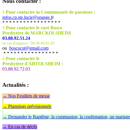
Nous
contacter :
◊ Pour contacter la Communauté de paroisses :
infos.cp.ste.lucie@orange.f
r
* * * * * * * * * * * * * * * * *
◊ Pour contacter le curé Bosco
Presbytère de MARCKOLSHEIM
03.88.92.51.24
en cas d'urgence : 06.36.06.81.05
ou
boscocst@gmail.com
* * * * * * * * * * * * * * * *
◊
Pour contacter le
Presbytère d'ARTOLSHEIM :
03.88.92.72.03
Actualités
:
→
Nos Feuillet
s de messe
→ Plannings prévisionnels
→ Demander le Baptême, la communion, la confirmation, un mariage
→ En cas de décès