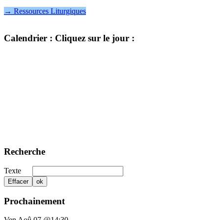
→ Ressources Liturgiques
Calendrier
: Cliquez sur le jour :
Recherche
Texte
Prochainement
Ven Aoû 07 @14:30
-