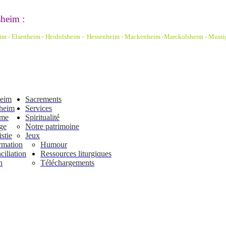
heim :
eim - Elsenheim - Heidolsheim - Hessenheim - Mackenheim -Marckolsheim
- Mussi
heim
Sacrements
heim
Services
ême
Spiritualité
ge
Notre patrimoine
stie
Jeux
rmation
Humour
iliation
Ressources liturgiques
n
Téléchargements