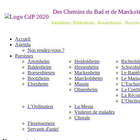
De
s Chemins du Bad et de Marckols
Artolsheim - Baldenheim - Boesenbiesen - Bootzh
Accueil
Agenda
Nos rendez-vous ?
Paroisses
Artolsheim
Heidolsheim
Richtols
Baldenheim
Hessenheim
Schwobs
Boesenbiesen
Mackenheim
Le Bapt
Bootzheim
Marckolsheim
Le Maria
Elsenheim
Mussig
L’Euchari
Ohnenheim
La Confi
La Réconc
L’Onctio
L’Ordination
La Messe
Visiteurs de malades
Chorale
Fleurissement
Servants d'autel