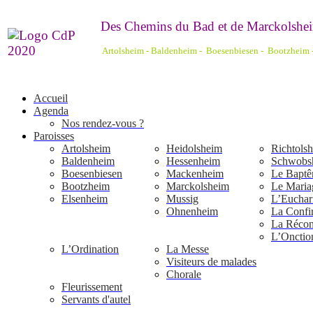
De
s Chemins du Bad et de Marckolshei
Artolsheim - Baldenheim - Boesenbiesen - Bootzheim
Accueil
Agenda
Nos rendez-vous ?
Paroisses
Artolsheim
Heidolsheim
Richtols
Baldenheim
Hessenheim
Schwobs
Boesenbiesen
Mackenheim
Le Bapt
Bootzheim
Marckolsheim
Le Maria
Elsenheim
Mussig
L’Euchari
Ohnenheim
La Confi
La Réconc
L’Onctio
L’Ordination
La Messe
Visiteurs de malades
Chorale
Fleurissement
Servants d'autel