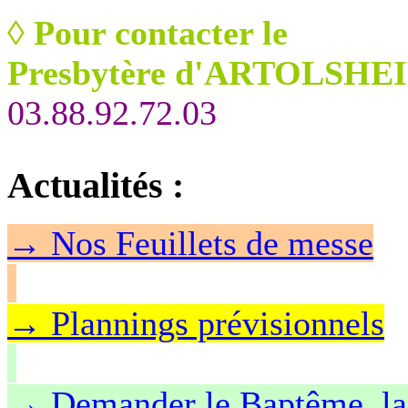
◊
Pour contacter le
Presbytère d'ARTOLSHEI
03.88.92.72.03
Actualités
:
→
Nos Feuillet
s de messe
→ Plannings prévisionnels
→ Demander le Baptême, la 