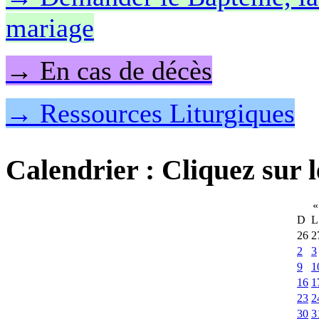
mariage
→ En cas de décès
→ Ressources Liturgiques
Calendrier
: Cliquez sur l
«
D
L
26
2
2
3
9
1
16
1
23
2
30
3