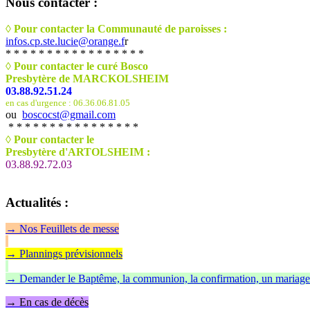
Nous
contacter :
◊ Pour contacter la Communauté de paroisses :
infos.cp.ste.lucie@orange.f
r
* * * * * * * * * * * * * * * * *
◊ Pour contacter le curé Bosco
Presbytère de MARCKOLSHEIM
03.88.92.51.24
en cas d'urgence : 06.36.06.81.05
ou
boscocst@gmail.com
* * * * * * * * * * * * * * * *
◊
Pour contacter le
Presbytère d'ARTOLSHEIM :
03.88.92.72.03
Actualités
:
→
Nos Feuillet
s de messe
→ Plannings prévisionnels
→ Demander le Baptême, la communion, la confirmation, un mariage
→ En cas de décès