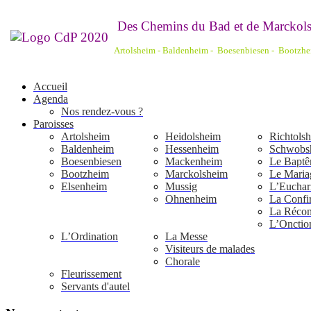
De
s Chemins du Bad et de Marckols
Artolsheim - Baldenheim - Boesenbiesen - Bootzh
Accueil
Agenda
Nos rendez-vous ?
Paroisses
Artolsheim
Heidolsheim
Richtols
Baldenheim
Hessenheim
Schwobs
Boesenbiesen
Mackenheim
Le Bapt
Bootzheim
Marckolsheim
Le Maria
Elsenheim
Mussig
L’Euchari
Ohnenheim
La Confi
La Réconc
L’Onctio
L’Ordination
La Messe
Visiteurs de malades
Chorale
Fleurissement
Servants d'autel