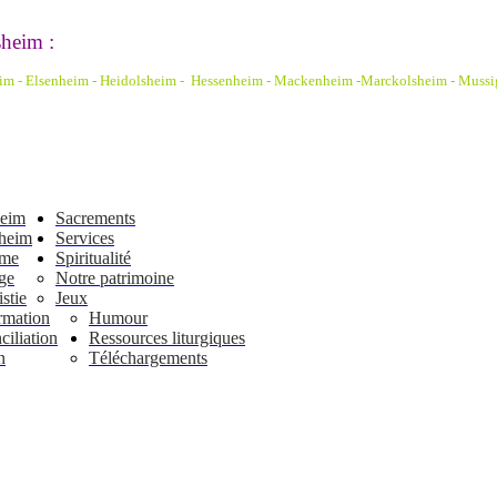
heim :
eim - Elsenheim - Heidolsheim - Hessenheim - Mackenheim -Marckolsheim
- Mussi
heim
Sacrements
heim
Services
ême
Spiritualité
ge
Notre patrimoine
stie
Jeux
rmation
Humour
iliation
Ressources liturgiques
n
Téléchargements