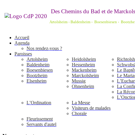
De
s Chemins du Bad et de Marckols
Artolsheim - Baldenheim - Boesenbiesen - Bootzh
Accueil
Agenda
Nos rendez-vous ?
Paroisses
Artolsheim
Heidolsheim
Richtols
Baldenheim
Hessenheim
Schwobs
Boesenbiesen
Mackenheim
Le Bapt
Bootzheim
Marckolsheim
Le Maria
Elsenheim
Mussig
L’Euchari
Ohnenheim
La Confi
La Réconc
L’Onctio
L’Ordination
La Messe
Visiteurs de malades
Chorale
Fleurissement
Servants d'autel