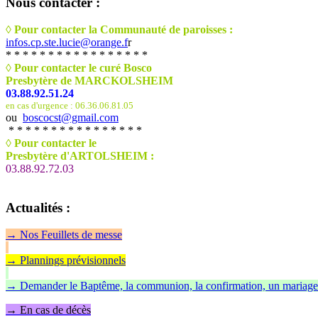
Nous
contacter :
◊ Pour contacter la Communauté de paroisses :
infos.cp.ste.lucie@orange.f
r
* * * * * * * * * * * * * * * * *
◊ Pour contacter le curé Bosco
Presbytère de MARCKOLSHEIM
03.88.92.51.24
en cas d'urgence : 06.36.06.81.05
ou
boscocst@gmail.com
* * * * * * * * * * * * * * * *
◊
Pour contacter le
Presbytère d'ARTOLSHEIM :
03.88.92.72.03
Actualités
:
→
Nos Feuillet
s de messe
→ Plannings prévisionnels
→ Demander le Baptême, la communion, la confirmation, un mariage
→ En cas de décès