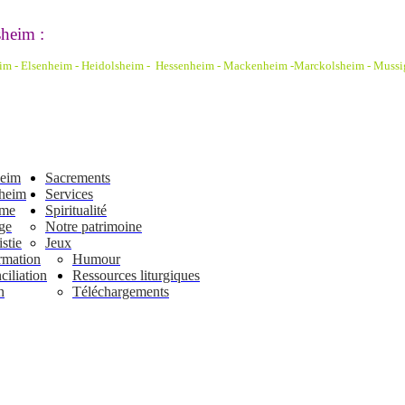
heim :
eim - Elsenheim - Heidolsheim - Hessenheim - Mackenheim -Marckolsheim
- Mussi
heim
Sacrements
heim
Services
ême
Spiritualité
ge
Notre patrimoine
stie
Jeux
rmation
Humour
iliation
Ressources liturgiques
n
Téléchargements