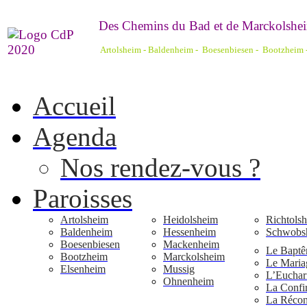
De
s Chemins du Bad et de Marckolshei
Artolsheim - Baldenheim - Boesenbiesen - Bootzheim
Accueil
Agenda
Nos rendez-vous ?
Paroisses
Artolsheim
Heidolsheim
Richtols
Baldenheim
Hessenheim
Schwobs
Boesenbiesen
Mackenheim
Le Bapt
Bootzheim
Marckolsheim
Le Maria
Elsenheim
Mussig
L’Euchari
Ohnenheim
La Confi
La Réconc