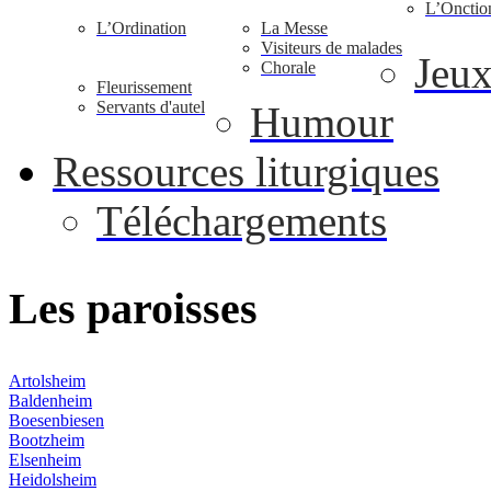
L’Onctio
L’Ordination
La Messe
Visiteurs de malades
Jeu
Chorale
Fleurissement
Servants d'autel
Humour
Ressources liturgiques
Téléchargements
Les
paroisses
Artolsheim
Baldenheim
Boesenbiesen
Bootzheim
Elsenheim
Heidolsheim